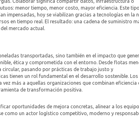
gias. Colaborar significa compartir datos, infraestructura o
mutuos: menor tiempo, menor costo, mayor eficiencia. Este tip
ían impensadas, hoy se viabilizan gracias a tecnologías en la 
sos en tiempo real. El resultado: una cadena de suministro m
s del mercado actual.
 toneladas transportadas, sino también en el impacto que gener
enible, ética y comprometida con el entorno. Desde flotas me
circular, pasando por prácticas de trabajo justo y
icas tienen un rol fundamental en el desarrollo sostenible. Los
a vez más a aquellas organizaciones que combinan eficiencia
rramienta de transformación positiva.
ificar oportunidades de mejora concretas, alinear a los equip
se como un actor logístico competitivo, moderno y responsabl