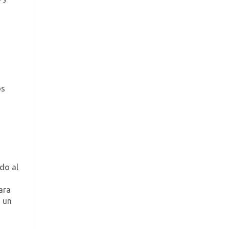
n
os
do al
para
n un