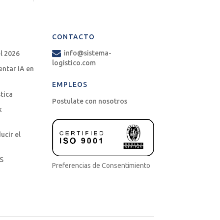
CONTACTO
info@sistema-
l 2026
logistico.com
entar IA en
EMPLEOS
stica
Postulate con nosotros
k
ucir el
MS
Preferencias de Consentimiento