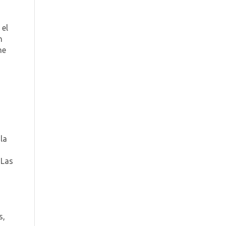
 el
n
ne
 la
 Las
s,