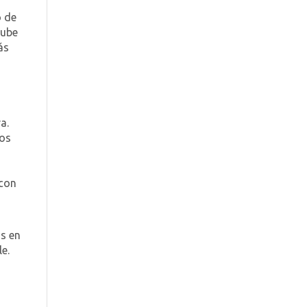
o de
nube
ás
a.
nos
 con
os en
e.