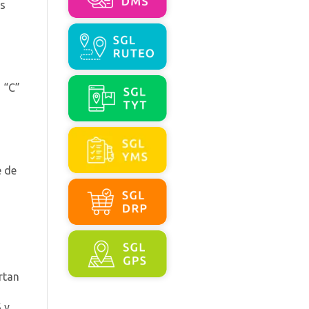
os
 “C”
e de
rtan
S
y