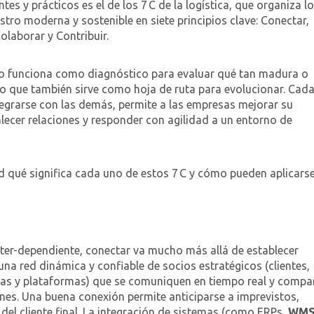
es y prácticos es el de los 7 C de la logística, que organiza l
stro moderna y sostenible en siete principios clave: Conectar,
olaborar y Contribuir.
olo funciona como diagnóstico para evaluar qué tan madura o
no que también sirve como hoja de ruta para evolucionar. Cada
ntegrarse con las demás, permite a las empresas mejorar su
lecer relaciones y responder con agilidad a un entorno de
 qué significa cada uno de estos 7 C y cómo pueden aplicars
nter-dependiente, conectar va mucho más allá de establecer
 una red dinámica y confiable de socios estratégicos (clientes,
mas y plataformas) que se comuniquen en tiempo real y compa
ones. Una buena conexión permite anticiparse a imprevistos,
 del cliente final. La integración de sistemas (como ERPs,
WM