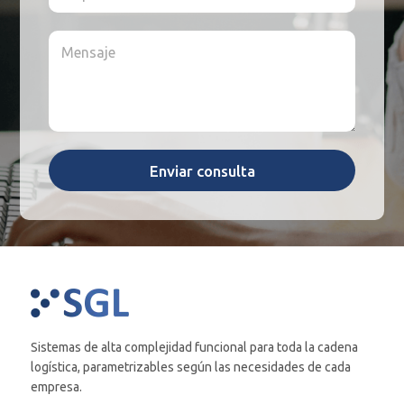
s
o
p
i
*
n
r
d
M
o
e
o
e
*
s
*
n
a
s
*
a
j
e
*
Enviar consulta
Sistemas de alta complejidad funcional para toda la cadena
logística, parametrizables según las necesidades de cada
empresa.