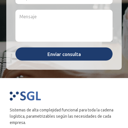
s
o
p
i
*
n
r
d
M
o
e
o
e
*
s
*
n
a
s
*
a
j
e
*
Enviar consulta
Sistemas de alta complejidad funcional para toda la cadena
logística, parametrizables según las necesidades de cada
empresa.